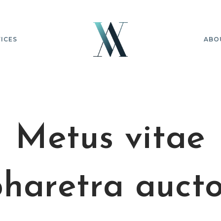
ICES
ABO
Metus vitae
haretra auct