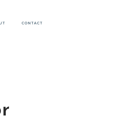
UT
CONTACT
or