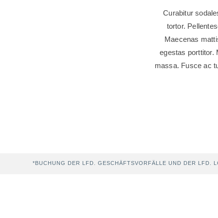
Curabitur sodales
tortor. Pellent
Maecenas mattis.
egestas porttitor. 
massa. Fusce ac tur
*BUCHUNG DER LFD. GESCHÄFTSVORFÄLLE UND DER LFD.